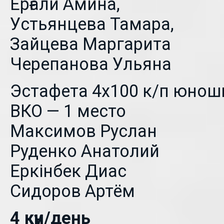
Ерғали Амина,
Устьянцева Тамара,
Зайцева Маргарита
Черепанова Ульяна
Эстафета 4х100 к/п юнош
ВКО — 1 место
Максимов Руслан
Руденко Анатолий
Еркінбек Диас
Сидоров Артём
4 күн/день