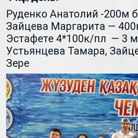
Руденко Анатолий -200м б
Зайцева Маргарита — 400
Эстафете 4*100к/пл — 3 ме
Устьянцева Тамара, Зайц
Зере