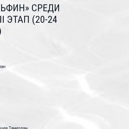
ЛЬФИН» СРЕДИ
I ЭТАП (20-24
)
лан
машев Тамерлан