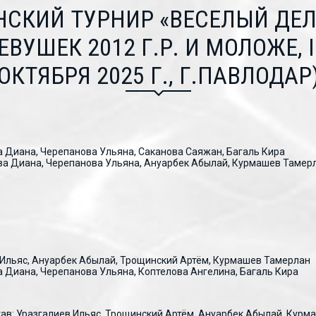
СКИЙ ТУРНИР «ВЕСЕЛЫЙ ДЕ
УШЕК 2012 Г.Р. И МОЛОЖЕ, II
ОКТЯБРЯ 2025 Г., Г.ПАВЛОДАР
а Диана, Черепанова Ульяна, Саканова Саяжан, Багаль Кира
ва Диана, Черепанова Ульяна, Ануарбек Абылай, Курмашев Тамер
в Ильяс, Ануарбек Абылай, Трощинский Артём, Курмашев Тамерлан
 Диана, Черепанова Ульяна, Коптелова Ангелина, Багаль Кира
тав: Уразгалиев Ильяс, Трощинский Артём, Ануарбек Абылай, Кур