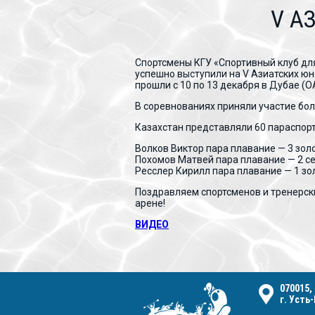
V А
Спортсмены КГУ «Спортивный клуб дл
успешно выступили на V Азиатских юн
прошли с 10 по 13 декабря в Дубае (О
В соревнованиях приняли участие боле
Казахстан представляли 60 параспорт
Волков Виктор пара плавание — 3 зол
Похомов Матвей пара плавание — 2 с
Ресслер Кирилл пара плавание — 1 зол
Поздравляем спортсменов и тренерск
арене!
ВИДЕО
070015,
г. Усть