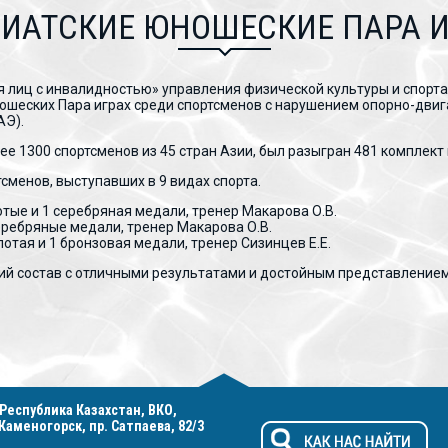
ЗИАТСКИЕ ЮНОШЕСКИЕ ПАРА 
я лиц с инвалидностью» управления физической культуры и спорта
ошеских Пара играх среди спортсменов с нарушением опорно-двиг
АЭ).
е 1300 спортсменов из 45 стран Азии, был разыгран 481 комплект 
сменов, выступавших в 9 видах спорта.
отые и 1 серебряная медали, тренер Макарова О.В.
еребряные медали, тренер Макарова О.В.
отая и 1 бронзовая медали, тренер Сизинцев Е.Е.
ий состав с отличными результатами и достойным представление
 Республика Казахстан, ВКО,
-Каменогорск, пр. Сатпаева, 82/3