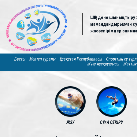
ШҚО дене шынықтыру 
мамандандырылған су 
жасөспірімдер олимиа
Басты
Мектеп туралы
Қазақстан Республикасы
Спорттың су түрл
Жүзу нұсқаушысы
Жаттығ
ЖҮЗУ
СУҒА СЕКІРУ