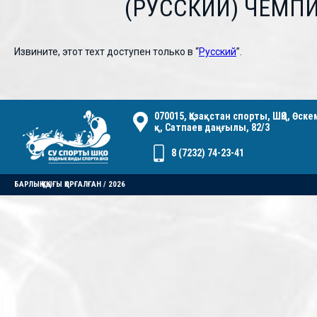
(РУССКИЙ) ЧЕМП
Извините, этот техт доступен только в “
Русский
”.
070015, Қазақстан спорты, ШҚО, Өск
қ, Сатпаев даңғылы, 82/3
8 (7232) 74-23-41
БАРЛЫҚ ҚҰҚЫҒЫ ҚОРҒАЛҒАН / 2026