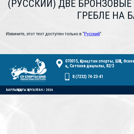
(РУССКИЙ) ДВЕ БРОНЗОВЫЕ
ГРЕБЛЕ НА 
Извините, этот техт доступен только в “
Русский
”.
070015, Қазақстан спорты, ШҚО, Өск
қ, Сатпаев даңғылы, 82/3
8 (7232) 74-23-41
БАРЛЫҚ ҚҰҚЫҒЫ ҚОРҒАЛҒАН / 2026