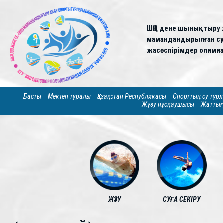
ШҚО дене шынықтыру 
мамандандырылған су 
жасөспірімдер олимиа
Басты
Мектеп туралы
Қазақстан Республикасы
Спорттың су түрл
Жүзу нұсқаушысы
Жаттығ
ЖҮЗУ
СУҒА СЕКІРУ