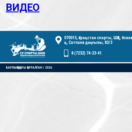
ВИДЕО
070015, Қазақстан спорты, ШҚО, Өск
қ, Сатпаев даңғылы, 82/3
8 (7232) 74-23-41
БАРЛЫҚ ҚҰҚЫҒЫ ҚОРҒАЛҒАН / 2026