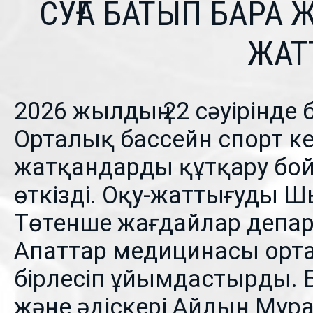
СУҒА БАТЫП БАРА
ЖАТ
2026 жылдың 22 сәуірінде
Орталық бассейн спорт ке
жатқандарды құтқару бо
өткізді. Оқу-жаттығуды 
Төтенше жағдайлар депар
Апаттар медицинасы орта
бірлесіп ұйымдастырды. Б
және әдіскері Айдын Мұр