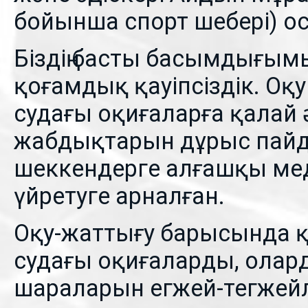
бойынша спорт шебері) ос
Біздің басты басымдығым
қоғамдық қауіпсіздік. О
судағы оқиғаларға қалай ә
жабдықтарын дұрыс пайд
шеккендерге алғашқы ме
үйретуге арналған.
Оқу-жаттығу барысында қ
судағы оқиғаларды, олард
шараларын егжей-тегжей