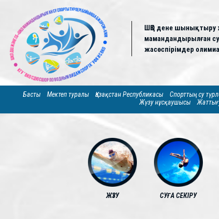
ШҚО дене шынықтыру 
мамандандырылған су 
жасөспірімдер олимиа
Басты
Мектеп туралы
Қазақстан Республикасы
Спорттың су түрл
Жүзу нұсқаушысы
Жаттығ
ЖҮЗУ
СУҒА СЕКІРУ