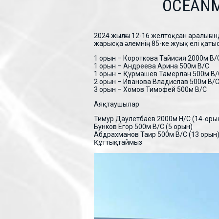
OCEANM
2024 жылғы 12-16 желтоқсан аралығы
жарысқа әлемнің 85-ке жуық елі қаты
1 орын – Короткова Тайисия 2000м В/
1 орын – Андреева Арина 500м В/С
1 орын – Құрмашев Тамерлан 500м В/
2 орын – Иванова Владислав 500м В/
3 орын – Хомов Тимофей 500м В/С
Аяқтаушылар
Тимур Даулетбаев 2000м H/C (14-оры
Бунков Егор 500м В/С (5 орын)
Абдрахманов Таир 500м В/С (13 орын
Құттықтаймыз