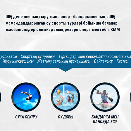
ШҚО дене шынықтыру және спорт басқармасының «ШҚО
мамандандырылған су спорты түрлері бойынша балалар-
жасөспірімдер олимиадалық резерв спорт мектебі» КММ
спубликасы
Спорттың су түрлері
Тұрғындар үшін көрсетілетін қосымша қы
Жүзу нұсқаушысы
Жаттығу залының нұсқаушысы
Байланысу
Кестесі
СУҒА СЕКІРУ
СУ ДОБЫ
БАЙДАРКА МЕН
КАНОЭДА ЕСУ