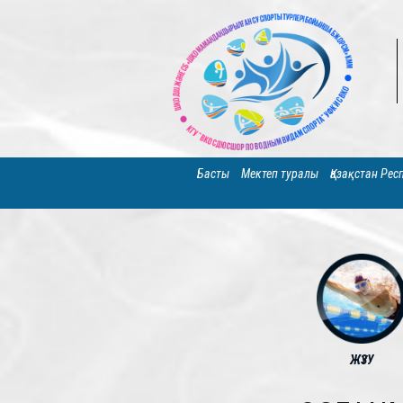
Басты
Мектеп туралы
Қазақстан Ре
ЖҮЗУ