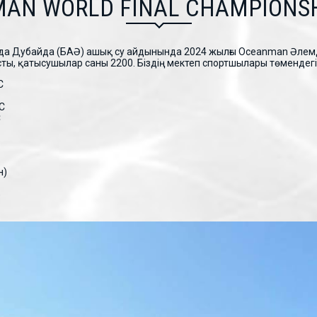
AN WORLD FINAL CHAMPIONSH
нда Дубайда (БАӘ) ашық су айдынында 2024 жылғы Oceanman Әлемд
сты, қатысушылар саны 2200. Біздің мектеп спортшылары төмендегі
С
С
С
н)
)