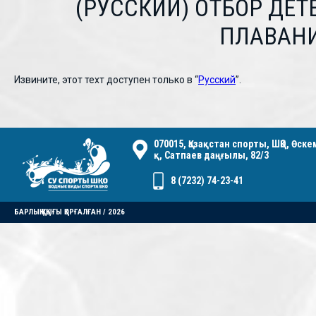
(РУССКИЙ) ОТБОР ДЕТ
ПЛАВАНИ
Извините, этот техт доступен только в “
Русский
”.
070015, Қазақстан спорты, ШҚО, Өск
қ, Сатпаев даңғылы, 82/3
8 (7232) 74-23-41
БАРЛЫҚ ҚҰҚЫҒЫ ҚОРҒАЛҒАН / 2026