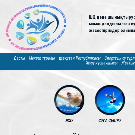
ШҚО дене шынықтыру 
мамандандырылған су 
жасөспірімдер олимиа
Басты
Мектеп туралы
Қазақстан Республикасы
Спорттың су түрл
Жүзу нұсқаушысы
Жаттығ
ЖҮЗУ
СУҒА СЕКІРУ