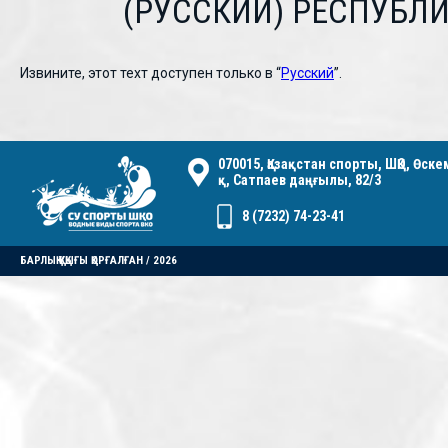
(РУССКИЙ) РЕСПУБЛ
Извините, этот техт доступен только в “
Русский
”.
070015, Қазақстан спорты, ШҚО, Өск
қ, Сатпаев даңғылы, 82/3
8 (7232) 74-23-41
БАРЛЫҚ ҚҰҚЫҒЫ ҚОРҒАЛҒАН / 2026