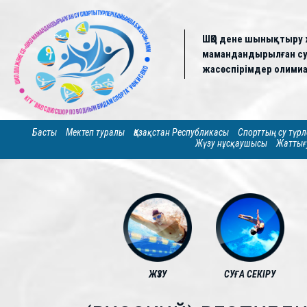
ШҚО дене шынықтыру 
мамандандырылған су 
жасөспірімдер олимиа
Басты
Мектеп туралы
Қазақстан Республикасы
Спорттың су түрл
Жүзу нұсқаушысы
Жаттығ
ЖҮЗУ
СУҒА СЕКІРУ