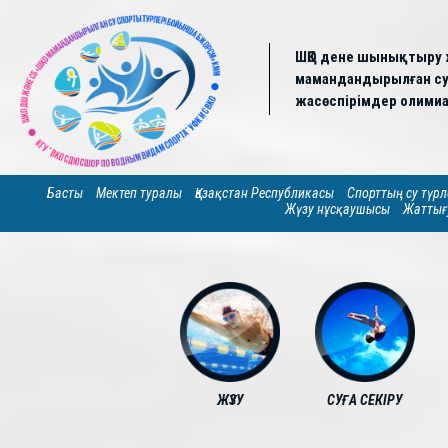
ШҚО дене шынықтыру 
мамандандырылған су 
жасөспірімдер олимиа
Басты
Мектеп туралы
Қазақстан Республикасы
Спорттың су түрл
Жүзу нұсқаушысы
Жаттығ
ЖҮЗУ
СУҒА СЕКІРУ