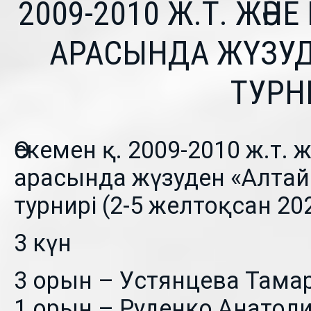
2009-2010 Ж.Т. ЖӘН
АРАСЫНДА ЖҮЗУД
ТУРНИ
Өскемен қ. 2009-2010 ж.т.
арасында жүзуден «Алта
турнирі (2-5 желтоқсан 202
3️ күн
3 орын – Устянцева Тамар
1 орын – Руденко Анатоли