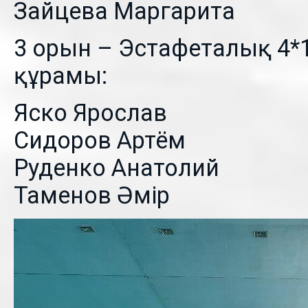
Зайцева Маргарита
3 орын – Эстафеталық 4*1
құрамы:
Яско Ярослав
Сидоров Артём
Руденко Анатолий
Таменов Әмір