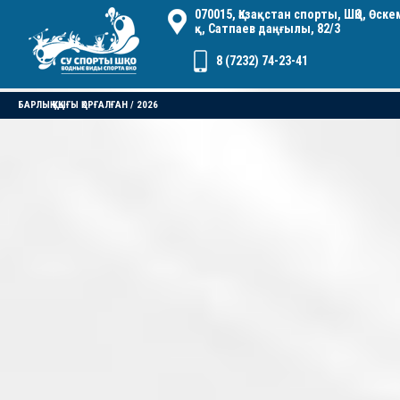
070015, Қазақстан спорты, ШҚО, Өск
қ, Сатпаев даңғылы, 82/3
8 (7232) 74-23-41
БАРЛЫҚ ҚҰҚЫҒЫ ҚОРҒАЛҒАН / 2026