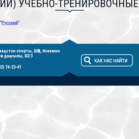
КИЙ) УЧЕБНО-ТРЕНИРОВОЧНЫЕ
“
Русский
”.
Қазақстан спорты, ШҚО, Өскемен
ев даңғылы, 82/3
32) 74-23-41