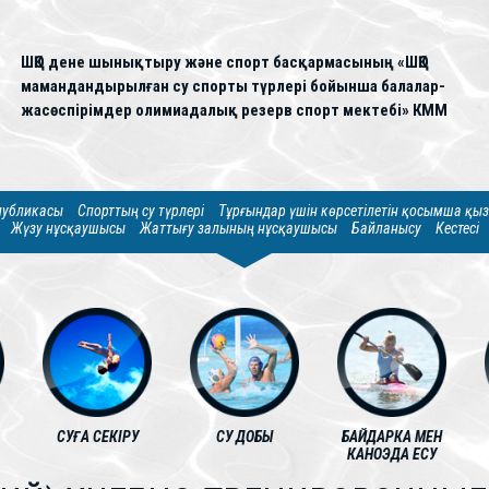
ШҚО дене шынықтыру және спорт басқармасының «ШҚО
мамандандырылған су спорты түрлері бойынша балалар-
жасөспірімдер олимиадалық резерв спорт мектебі» КММ
спубликасы
Спорттың су түрлері
Тұрғындар үшін көрсетілетін қосымша қы
Жүзу нұсқаушысы
Жаттығу залының нұсқаушысы
Байланысу
Кестесі
СУҒА СЕКІРУ
СУ ДОБЫ
БАЙДАРКА МЕН
КАНОЭДА ЕСУ