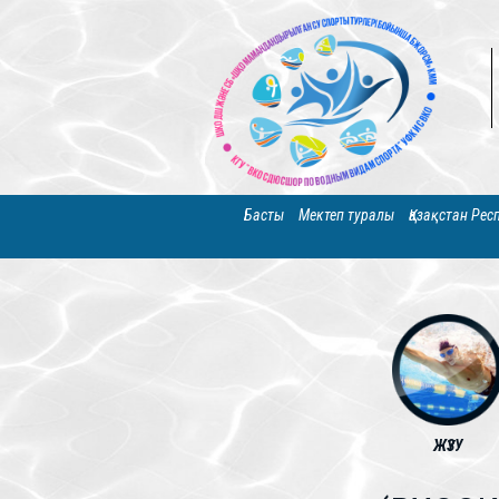
Басты
Мектеп туралы
Қазақстан Ре
ЖҮЗУ