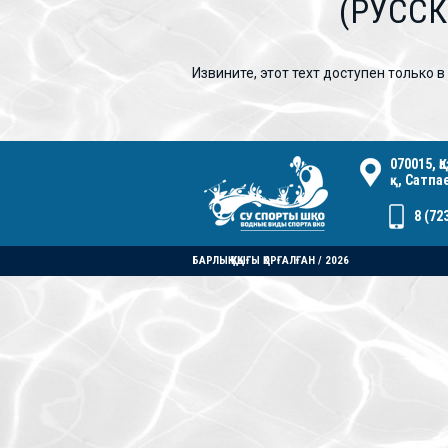
(РУСС
Извините, этот техт доступен только в 
070015, 
қ, Сатпа
8 (72
БАРЛЫҚ ҚҰҚЫҒЫ ҚОРҒАЛҒАН / 2026