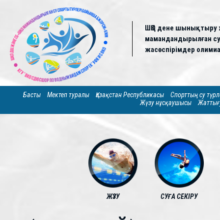
ШҚО дене шынықтыру 
мамандандырылған су 
жасөспірімдер олимиа
Басты
Мектеп туралы
Қазақстан Республикасы
Спорттың су түрл
Жүзу нұсқаушысы
Жаттығ
ЖҮЗУ
СУҒА СЕКІРУ