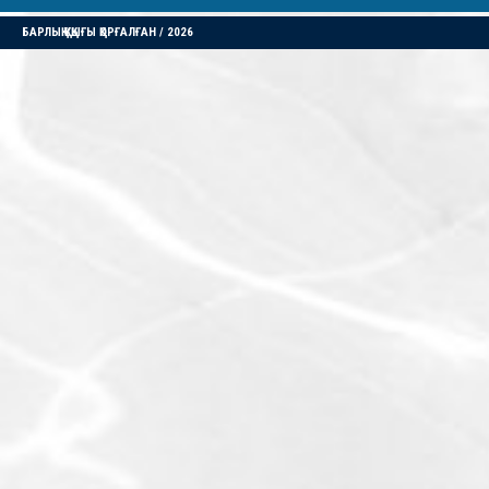
БАРЛЫҚ ҚҰҚЫҒЫ ҚОРҒАЛҒАН / 2026