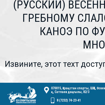
(РУССКИЙ) ВЕСЕН
ГРЕБНОМУ СЛАЛ
КАНОЭ ПО Ф
МНО
Извините, этот техт досту
070015, Қазақстан спорты, ШҚО, Өск
қ, Сатпаев даңғылы, 82/3
8 (7232) 74-23-41