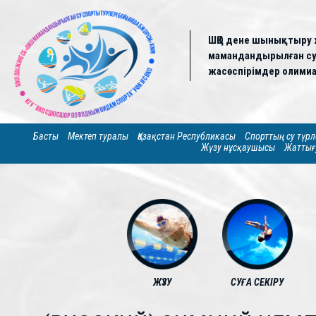
ШҚО дене шынықтыру 
мамандандырылған су 
жасөспірімдер олимиа
Басты
Мектеп туралы
Қазақстан Республикасы
Спорттың су түрл
Жүзу нұсқаушысы
Жаттығ
ЖҮЗУ
СУҒА СЕКІРУ