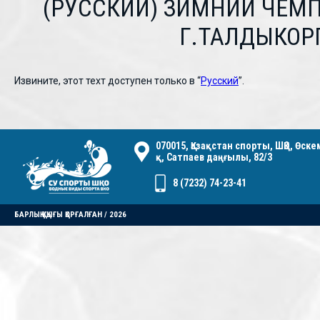
(РУССКИЙ) ЗИМНИЙ ЧЕМ
Г.ТАЛДЫКОРГА
Извините, этот техт доступен только в “
Русский
”.
070015, Қазақстан спорты, ШҚО, Өск
қ, Сатпаев даңғылы, 82/3
8 (7232) 74-23-41
БАРЛЫҚ ҚҰҚЫҒЫ ҚОРҒАЛҒАН / 2026