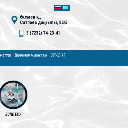
Өскемен қ.,
Сатпаев даңғылы, 82/3
8 (7232) 74-23-41
зметтер
Шаралар мұрағаты
COVID-19
ЕСПЕ ЕСУ