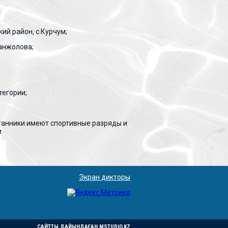
ий район, с.Курчум;
анжолова;
тегории;
итанники имеют спортивные разряды и
и
Экран дикторы
САЙТТЫ ДАЙЫНДАҒАН
MSTUDIO.KZ