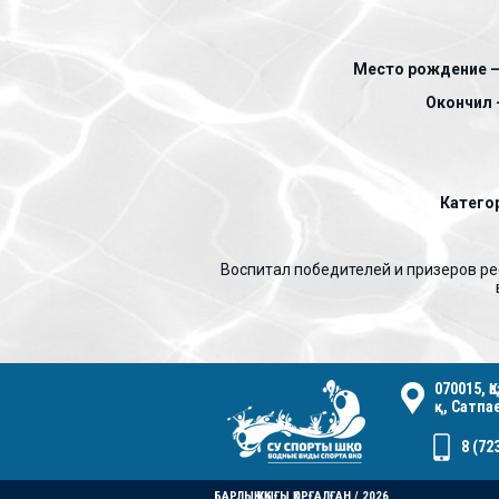
Место рождение 
Окончил 
Катего
Воспитал победителей и призеров ре
070015, 
қ, Сатпа
8 (72
БАРЛЫҚ ҚҰҚЫҒЫ ҚОРҒАЛҒАН / 2026