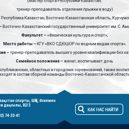
(Мастер спорта Республики Казахстан,
тренер-преподаватель отделения прыжки в воду)
–
Республика Казахстан, Восточно-Казахстанская область, Курчумск
–
Восточно-Казахстанский государственный университет им. С. Ам
Факультет –
«Физическая культура и спорт»;
Место работы –
КГУ «ВКО СДЮШОР по водным видам спорта»;
рия –
тренер-преподаватель высшего уровня квалификации без ка
Семейное положение –
женат, воспитывает дочь
спубликанских, областных и городских соревнований, также восп
входят в состав сборной команды Восточно-Казахстанской област
Қазақстан спорты, ШҚО, Өскемен
ев даңғылы, 82/3
32) 74-23-41