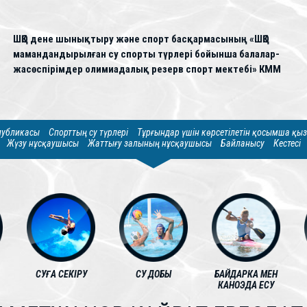
ШҚО дене шынықтыру және спорт басқармасының «ШҚО
мамандандырылған су спорты түрлері бойынша балалар-
жасөспірімдер олимиадалық резерв спорт мектебі» КММ
спубликасы
Спорттың су түрлері
Тұрғындар үшін көрсетілетін қосымша қы
Жүзу нұсқаушысы
Жаттығу залының нұсқаушысы
Байланысу
Кестесі
СУҒА СЕКІРУ
СУ ДОБЫ
БАЙДАРКА МЕН
КАНОЭДА ЕСУ