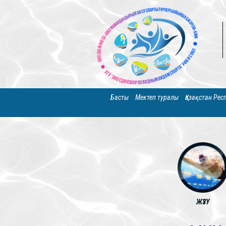
Басты
Мектеп туралы
Қазақстан Ре
ЖҮЗУ