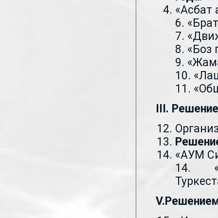
«Асбат 
6. «Бра
7. «Дви
8. «Боз 
9. «Жа
10. «Ла
11. «Об
III. Решени
Организ
Решение
«АУМ С
14. «
Туркест
V.Решением 